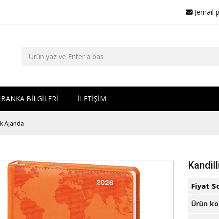
[email 
BANKA BİLGİLERİ
İLETİŞİM
ük Ajanda
Kandil
Fiyat S
Ürün k