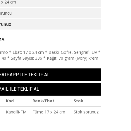
 x 24 cm
uruncu
runuz
MA
ermo * Ebat: 17 x 24 cm * Baskı: Gofre, Serigrafi, UV *
: 40 * Sayfa Sayısı: 336 * Kağıt: 70 gram (Ivory) krem
ATSAPP ILE TEKLIF AL
AIL ILE TEKLIF AL
Kod
Renk/Ebat
Stok
Kandilli-FM
Füme 17 x 24 cm
Stok sorunuz