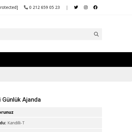
protected]
0 212 659 05 23
|
li Günlük Ajanda
orunuz
odu:
Kandilli-T