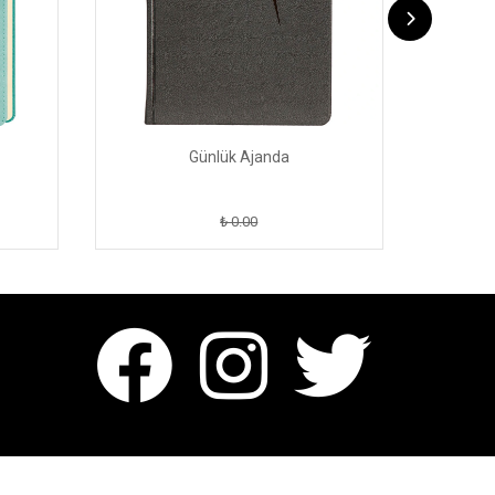
Günlük Ajanda
S
₺ 0.00