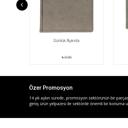
Günlük Ajanda
₺ 0.00
Özer Promosyon
14 yılı aşkın süredir, promosyon sektörünün bir parças
geniş ürün yelpazesi ile sektörde önemli bir konuma ul