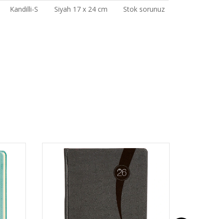
Kandilli-S
Siyah 17 x 24 cm
Stok sorunuz