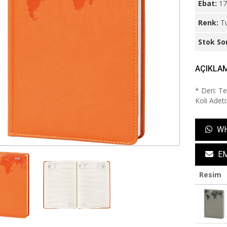
Ebat:
17
Renk:
T
Stok So
AÇIKLA
* Deri: T
Koli Adeti
WH
EM
Resim