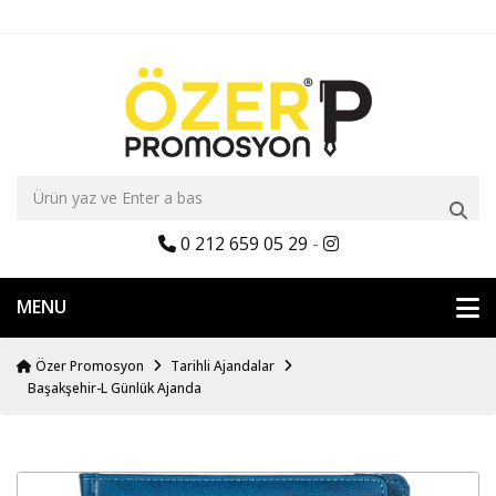
0 212 659 05 29
-
MENU
Özer Promosyon
Tarihli Ajandalar
Başakşehir-L Günlük Ajanda