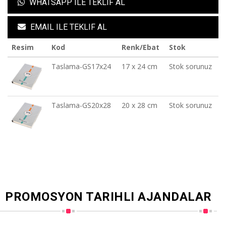
WHATSAPP ILE TEKLIF AL
EMAIL ILE TEKLIF AL
Resim
Kod
Renk/Ebat
Stok
Taslama-GS17x24
17 x 24 cm
Stok sorunuz
Taslama-GS20x28
20 x 28 cm
Stok sorunuz
PROMOSYON TARIHLI AJANDALAR