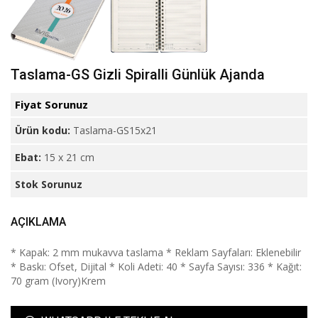
Taslama-GS Gizli Spiralli Günlük Ajanda
Fiyat Sorunuz
Ürün kodu:
Taslama-GS15x21
Ebat:
15 x 21 cm
Stok Sorunuz
AÇIKLAMA
* Kapak: 2 mm mukavva taslama * Reklam Sayfaları: Eklenebilir
* Baskı: Ofset, Dijital * Koli Adeti: 40 * Sayfa Sayısı: 336 * Kağıt:
70 gram (Ivory)Krem