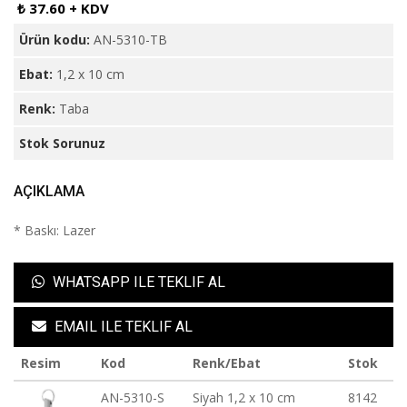
₺ 37.60 + KDV
Ürün kodu:
AN-5310-TB
Ebat:
1,2 x 10 cm
Renk:
Taba
Stok Sorunuz
AÇIKLAMA
* Baskı: Lazer
WHATSAPP ILE TEKLIF AL
EMAIL ILE TEKLIF AL
Resim
Kod
Renk/Ebat
Stok
AN-5310-S
Siyah 1,2 x 10 cm
8142