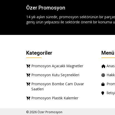
Özer Promosyon
14 yılı aşkın süredir, promosyon sektörünün bir parças
geniş ürün yelpazesi ile sektörde önemli bir konuma ul
Kategoriler
Menü
Promosyon Açacaklı Magnetler
Anas
Promosyon Kutu Seçenekleri
Hakk
Promosyon Bombe Cam Duvar
Prom
Saatleri
İleti
Promosyon Plastik Kalemler
© 2026 Özer Promosyon