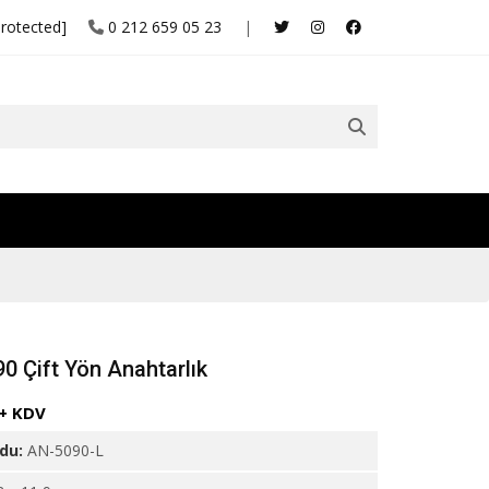
protected]
0 212 659 05 23
|
0 Çift Yön Anahtarlık
 + KDV
odu:
AN-5090-L