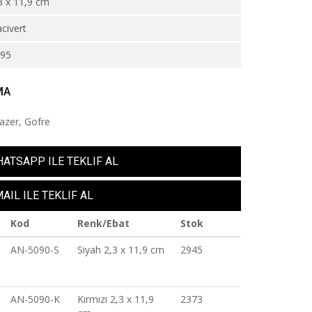
3 x 11,9 cm
civert
995
MA
Lazer, Gofre
ATSAPP ILE TEKLIF AL
AIL ILE TEKLIF AL
Kod
Renk/Ebat
Stok
AN-5090-S
Siyah 2,3 x 11,9 cm
2945
AN-5090-K
Kırmızı 2,3 x 11,9
2373