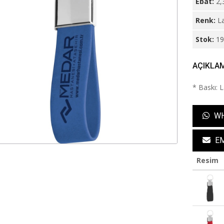
Ebat:
2,
Renk:
La
Stok:
1
AÇIKLA
* Baskı: 
WH
EM
Resim