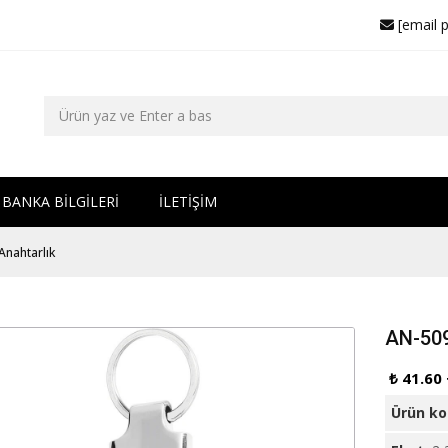
[email 
BANKA BİLGİLERİ
İLETİŞİM
Anahtarlık
AN-509
₺ 41.60
Ürün k