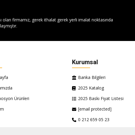
ı olan firmamız, gerek ithalat gerek yerli imalat noktasında
aşmıştır.
Kurumsal
ayfa
Banka Bilgileri
ımızda
2025 Katalog
osyon Ürünleri
2025 Baskı Fiyat Listesi
şim
[email protected]
0 212 659 05 23