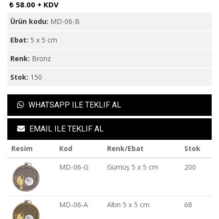
₺ 58.00 + KDV
Ürün kodu:
MD-06-B
Ebat:
5 x 5 cm
Renk:
Bronz
Stok:
150
WHATSAPP ILE TEKLIF AL
EMAIL ILE TEKLIF AL
Resim
Kod
Renk/Ebat
Stok
MD-06-G
Gümüş 5 x 5 cm
200
MD-06-A
Altın 5 x 5 cm
68