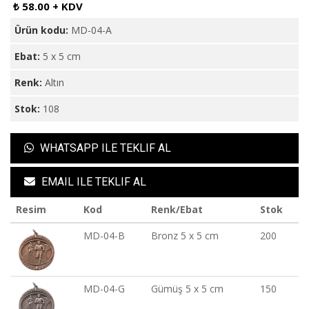
₺ 58.00 + KDV
Ürün kodu:
MD-04-A
Ebat:
5 x 5 cm
Renk:
Altın
Stok:
108
WHATSAPP ILE TEKLIF AL
EMAIL ILE TEKLIF AL
Resim
Kod
Renk/Ebat
Stok
MD-04-B
Bronz 5 x 5 cm
200
MD-04-G
Gümüş 5 x 5 cm
150