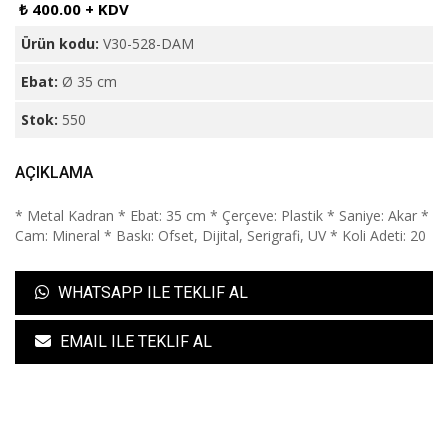
₺ 400.00 + KDV
Ürün kodu:
V30-528-DAM
Ebat:
Ø 35 cm
Stok:
550
AÇIKLAMA
* Metal Kadran * Ebat: 35 cm * Çerçeve: Plastik * Saniye: Akar *
Cam: Mineral * Baskı: Ofset, Dijital, Serigrafi, UV * Koli Adeti: 20
WHATSAPP ILE TEKLIF AL
EMAIL ILE TEKLIF AL