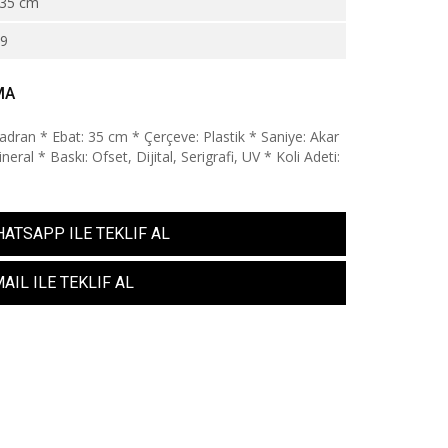
35 cm
09
MA
adran * Ebat: 35 cm * Çerçeve: Plastik * Saniye: Akar
eral * Baskı: Ofset, Dijital, Serigrafi, UV * Koli Adeti:
ATSAPP ILE TEKLIF AL
AIL ILE TEKLIF AL