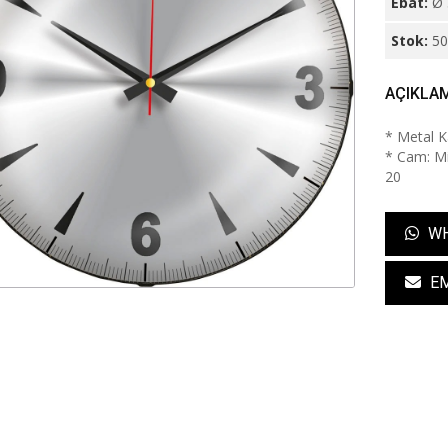
Ebat:
Ø 
Stok:
5
AÇIKLA
* Metal K
* Cam: Min
20
WH
EM