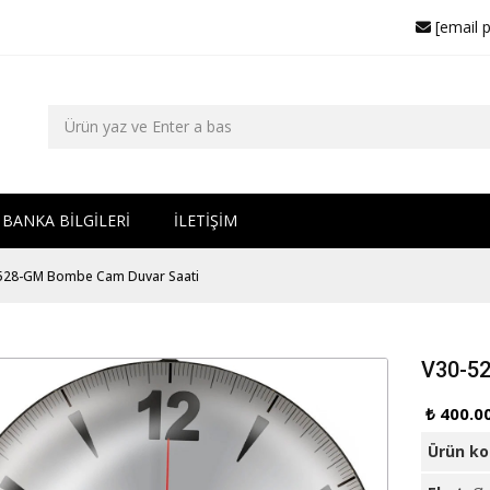
[email 
BANKA BİLGİLERİ
İLETİŞİM
528-GM Bombe Cam Duvar Saati
V30-52
₺ 400.0
Ürün k