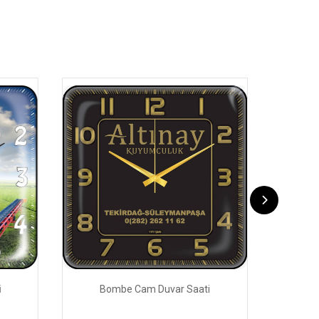
i
Bombe Cam Duvar Saati
Bo