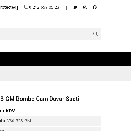
protected]
0 212 659 05 23
|
8-GM Bombe Cam Duvar Saati
0 + KDV
odu:
V30-528-GM