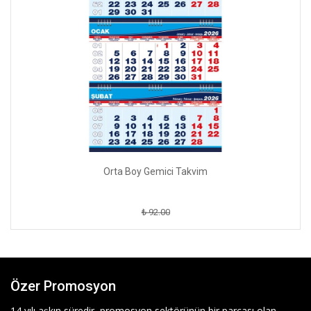
Orta Boy Gemici Takvim
₺ 92.00
Özer Promosyon
14 yılı aşkın süredir, promosyon sektörünün bir parçası olan