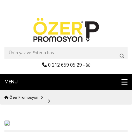
0 212 659 05 29
-
MENU
Özer Promosyon