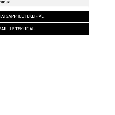
runuz
ATSAPP ILE TEKLIF AL
AIL ILE TEKLIF AL