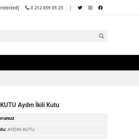
protected]
0 212 659 05 23
|
KUTU Aydın İkili Kutu
orunuz
odu:
AYDIN-KUTU