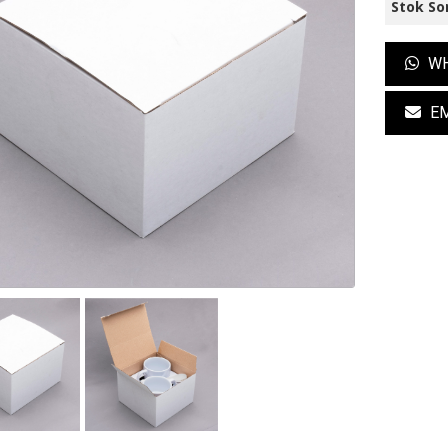
Stok So
WH
EM