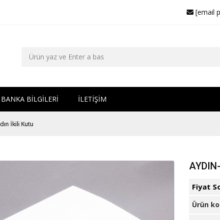
[email 
BANKA BİLGİLERİ
İLETİŞİM
n İkili Kutu
AYDIN-
Fiyat S
Ürün k