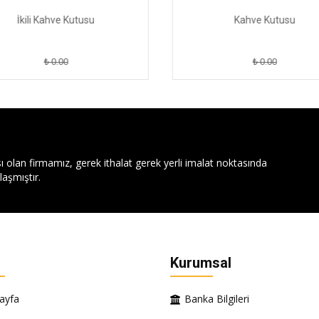
İkili Kahve Kutusu
Kahve Kutusu
₺ 0.00
₺ 0.00
ı olan firmamız, gerek ithalat gerek yerli imalat noktasında
aşmıştır.
Kurumsal
ayfa
Banka Bilgileri