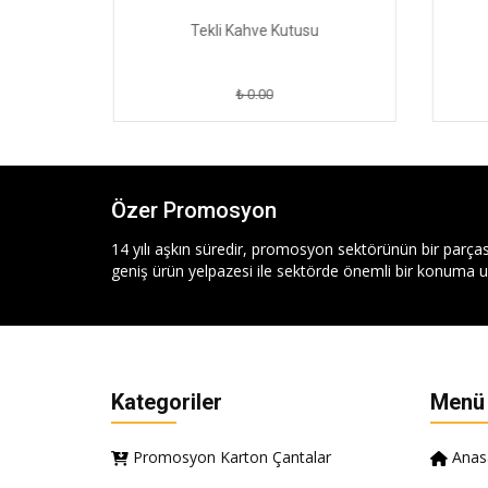
Tekli Kahve Kutusu
₺ 0.00
Özer Promosyon
14 yılı aşkın süredir, promosyon sektörünün bir parças
geniş ürün yelpazesi ile sektörde önemli bir konuma ul
Kategoriler
Menü
Promosyon Karton Çantalar
Anas