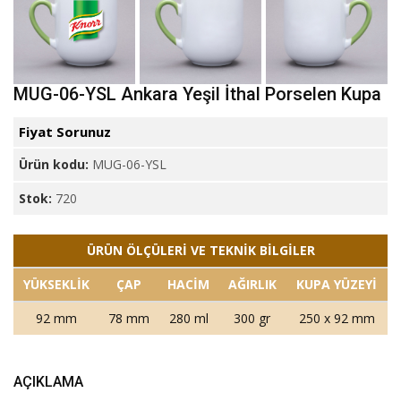
MUG-06-YSL Ankara Yeşil İthal Porselen Kupa
Fiyat Sorunuz
Ürün kodu:
MUG-06-YSL
Stok:
720
ÜRÜN ÖLÇÜLERİ VE TEKNİK BİLGİLER
YÜKSEKLİK
ÇAP
HACİM
AĞIRLIK
KUPA YÜZEYİ
92 mm
78 mm
280 ml
300 gr
250 x 92 mm
AÇIKLAMA