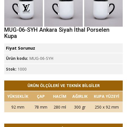
MUG-06-SYH Ankara Siyah İthal Porselen
Kupa
Fiyat Sorunuz
Ürün kodu:
MUG-06-SYH
Stok:
1000
ÜRÜN ÖLÇÜLERİ VE TEKNİK BİLGİLER
YÜKSEKLİK
ÇAP
HACİM
AĞIRLIK
KUPA YÜZEYİ
92 mm
78 mm
280 ml
300 gr
250 x 92 mm