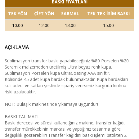
BASKI FİYATLARI
TEK YÖN
ÇİFT YÖN
SARMAL
TEK TEK İSİM BASKI
10.00
12.00
13.00
15.00
AÇIKLAMA
Süblimasyon transfer baskı yapabileceğiniz %80 Porselen %20
Seramik malzemeden üretilmiş Ultra beyaz renk kupa.
Süblimasyon Porselen kupa UltraCoating AAA sınıftır.
Kolisinde 45 adet kupa bardak bulunmaktadır. Kupa bardakları
koli adedi ve katları şeklinde sipariş verirseniz kargoda kırılma
riski azalacaktır.
NOT: Bulaşık makinesinde yıkamaya uygundur!
BASKI TALİMATI:
Baskı derecesi ve süresi kullandığınız makine, transfer kağıdı,
transfer mürekkebinin markası ve yaptığınız tasarıma göre
değişiklik gösterebilir! Transfer kağıdını baskı işlemi bittikten 2