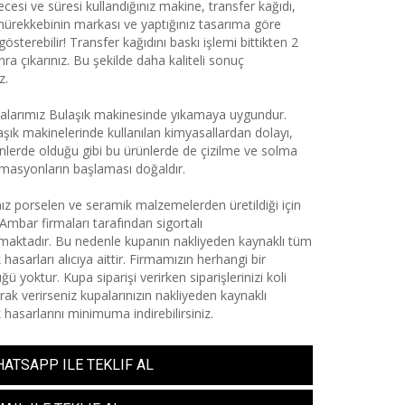
cesi ve süresi kullandığınız makine, transfer kağıdı,
mürekkebinin markası ve yaptığınız tasarıma göre
 gösterebilir! Transfer kağıdını baskı işlemi bittikten 2
ra çıkarınız. Bu şekilde daha kaliteli sonuç
z.
larımız Bulaşık makinesinde yıkamaya uygundur.
aşık makinelerinde kullanılan kimyasallardan dolayı,
nlerde olduğu gibi bu ürünlerde de çizilme ve solma
rmasyonların başlaması doğaldır.
ız porselen ve seramik malzemelerden üretildiği için
Ambar firmaları tarafından sigortalı
aktadır. Bu nedenle kupanın nakliyeden kaynaklı tüm
 hasarları alıcıya aittir. Firmamızın herhangi bir
ü yoktur. Kupa siparişi verirken siparişlerinizi koli
arak verirseniz kupalarınızın nakliyeden kaynaklı
 hasarlarını minimuma indirebilirsiniz.
ATSAPP ILE TEKLIF AL