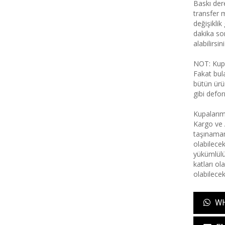
Baskı dere
transfer 
değişiklik
dakika son
alabilirsini
NOT: Kupa
Fakat bul
bütün ürü
gibi defo
Kupalarım
Kargo ve 
taşınamam
olabilecek
yükümlülüğ
katları ol
olabilecek
WH