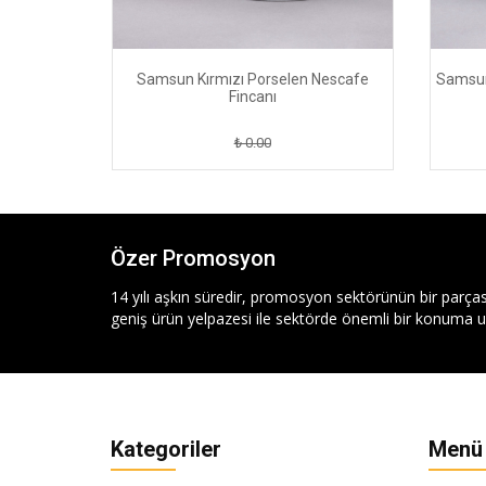
fe Fincanı
Samsun Kırmızı Porselen Nescafe
Samsun
Fincanı
₺ 0.00
Özer Promosyon
14 yılı aşkın süredir, promosyon sektörünün bir parças
geniş ürün yelpazesi ile sektörde önemli bir konuma ul
Kategoriler
Menü