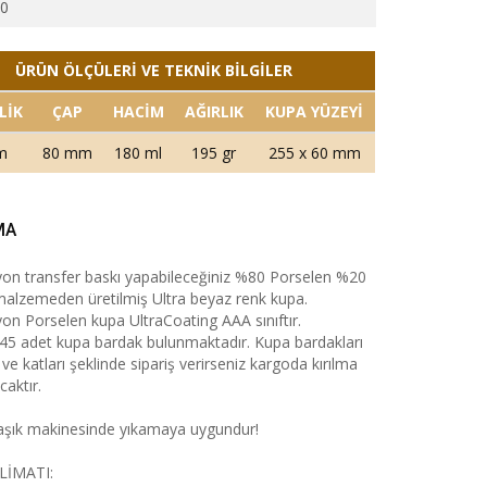
30
ÜRÜN ÖLÇÜLERİ VE TEKNİK BİLGİLER
LİK
ÇAP
HACİM
AĞIRLIK
KUPA YÜZEYİ
m
80 mm
180 ml
195 gr
255 x 60 mm
MA
on transfer baskı yapabileceğiniz %80 Porselen %20
alzemeden üretilmiş Ultra beyaz renk kupa.
on Porselen kupa UltraCoating AAA sınıftır.
 45 adet kupa bardak bulunmaktadır. Kupa bardakları
 ve katları şeklinde sipariş verirseniz kargoda kırılma
caktır.
aşık makinesinde yıkamaya uygundur!
LİMATI: