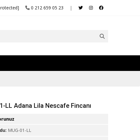
protected]
0 212 659 05 23
|
-LL Adana Lila Nescafe Fincanı
orunuz
odu:
MUG-01-LL