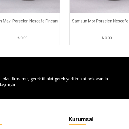
 Mavi Porselen Nescafe Fincanı
Samsun Mor Porselen Nescafe 
₺ 0.00
₺ 0.00
ı olan firmamız, gerek ithalat gerek yerli imalat noktasında
aşmıştır.
Kurumsal