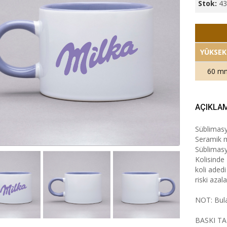
Stok:
4
YÜKSEK
60 m
AÇIKLA
Süblimasy
Seramik m
Süblimasy
Kolisinde
koli adedi
riski azala
NOT: Bul
BASKI TA