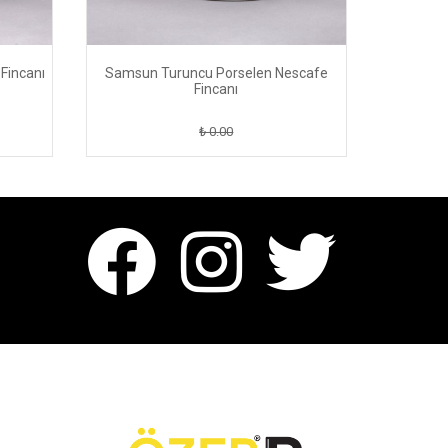
Fincanı
Samsun Turuncu Porselen Nescafe
Adan
Fincanı
₺ 0.00