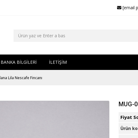
[email 
BANKA BİLGİLERİ
İLETİŞİM
na Lila Nescafe Fincanı
MUG-01
Fiyat S
Ürün k