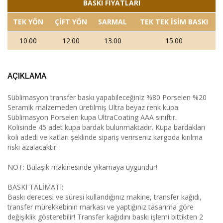
BASKI FİYATLARI
TEK YÖN
ÇİFT YÖN
SARMAL
TEK TEK İSİM BASKI
10.00
12.00
13.00
15.00
AÇIKLAMA
Süblimasyon transfer baskı yapabileceğiniz %80 Porselen %20
Seramik malzemeden üretilmiş Ultra beyaz renk kupa.
Süblimasyon Porselen kupa UltraCoating AAA sınıftır.
Kolisinde 45 adet kupa bardak bulunmaktadır. Kupa bardakları
koli adedi ve katları şeklinde sipariş verirseniz kargoda kırılma
riski azalacaktır.
NOT: Bulaşık makinesinde yıkamaya uygundur!
BASKI TALİMATI:
Baskı derecesi ve süresi kullandığınız makine, transfer kağıdı,
transfer mürekkebinin markası ve yaptığınız tasarıma göre
değişiklik gösterebilir! Transfer kağıdını baskı işlemi bittikten 2