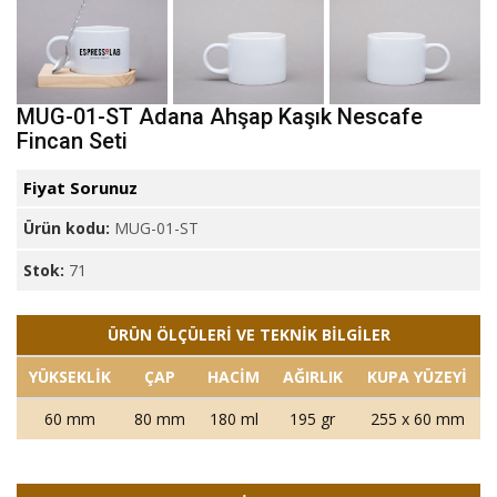
MUG-01-ST Adana Ahşap Kaşık Nescafe
Fincan Seti
Fiyat Sorunuz
Ürün kodu:
MUG-01-ST
Stok:
71
ÜRÜN ÖLÇÜLERİ VE TEKNİK BİLGİLER
YÜKSEKLİK
ÇAP
HACİM
AĞIRLIK
KUPA YÜZEYİ
60 mm
80 mm
180 ml
195 gr
255 x 60 mm