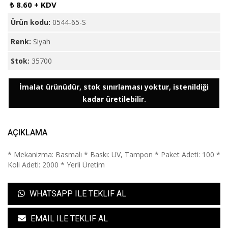
₺ 8.60 + KDV
Ürün kodu:
0544-65-S
Renk:
Siyah
Stok:
35700
İmalat ürünüdür, stok sınırlaması yoktur, istenildiği
kadar üretilebilir.
AÇIKLAMA
* Mekanizma: Basmalı * Baskı: UV, Tampon * Paket Adeti: 100 *
Koli Adeti: 2000 * Yerli Üretim
WHATSAPP ILE TEKLIF AL
EMAIL ILE TEKLIF AL