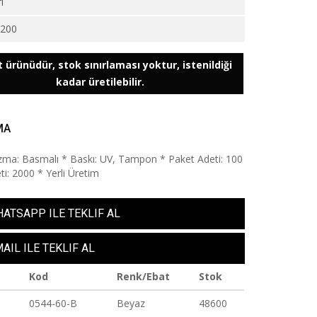
i
4200
 ürünüdür, stok sınırlaması yoktur, istenildiği
kadar üretilebilir.
MA
ma: Basmalı * Baskı: UV, Tampon * Paket Adeti: 100
ti: 2000 * Yerli Üretim
ATSAPP ILE TEKLIF AL
AIL ILE TEKLIF AL
Kod
Renk/Ebat
Stok
0544-60-B
Beyaz
48600