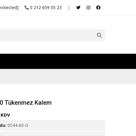
protected]
0 212 659 05 23
|
60 Tükenmez Kalem
+ KDV
odu:
0544-60-G