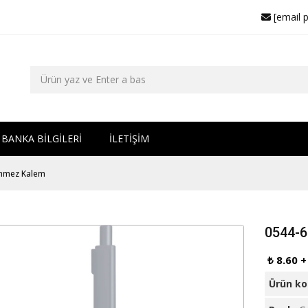
[email 
BANKA BİLGİLERİ
İLETİŞİM
nmez Kalem
0544-
₺ 8.60 
Ürün k