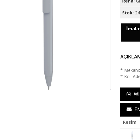
Renk:
Gr
Stok:
2
İmalat
AÇIKLA
* Mekaniz
* Koli Ade
WH
EM
Resim