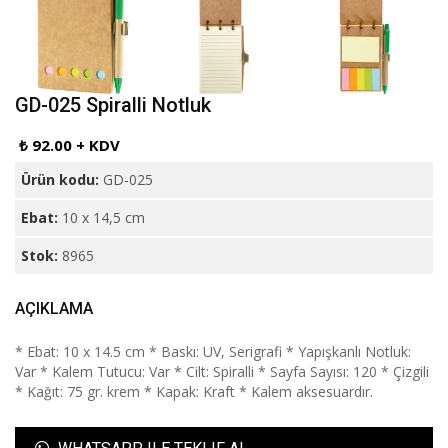
GD-025 Spiralli Notluk
₺ 92.00 + KDV
Ürün kodu:
GD-025
Ebat:
10 x 14,5 cm
Stok:
8965
AÇIKLAMA
* Ebat: 10 x 14.5 cm * Baskı: UV, Serigrafi * Yapışkanlı Notluk:
Var * Kalem Tutucu: Var * Cilt: Spiralli * Sayfa Sayısı: 120 * Çizgili
* Kağıt: 75 gr. krem * Kapak: Kraft * Kalem aksesuardır.