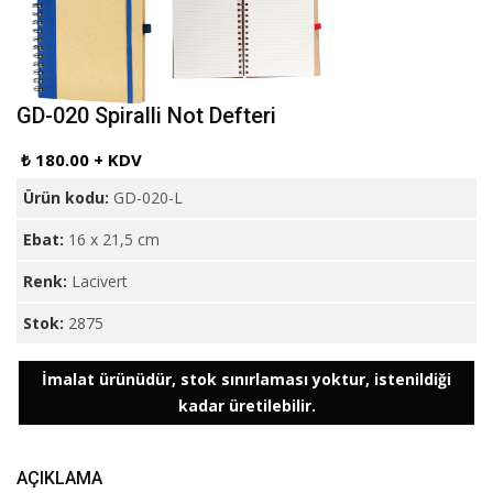
GD-020 Spiralli Not Defteri
₺ 180.00 + KDV
Ürün kodu:
GD-020-L
Ebat:
16 x 21,5 cm
Renk:
Lacivert
Stok:
2875
İmalat ürünüdür, stok sınırlaması yoktur, istenildiği
kadar üretilebilir.
AÇIKLAMA