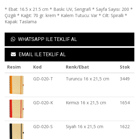
* Ebat: 16.5 x 21.5 cm * Baskı: UV, Serigrafi * Sayfa Sayısı: 200 *
Çizgili * Kağıt: 70 gr. krem * Kalem Tutucu: Var * Cilt: Spiralli *
Kapak: Taslama
WHATSAPP ILE TEKLIF AL
EMAIL ILE TEKLIF AL
Resim
Kod
Renk/Ebat
Stok
GD-020-T
Turuncu 16 x 21,5 cm
3449
GD-020-K
Kırmızı 16 x 21,5 cm
1654
GD-020-S
Siyah 16 x 21,5 cm
1622