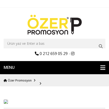
0 212 659 05 29
-
MENU
Özer Promosyon