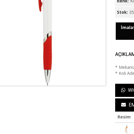
Renk:
Kı
Stok:
3
İmalat
AÇIKLA
* Mekaniz
* Koli Ade
WH
EM
Resim