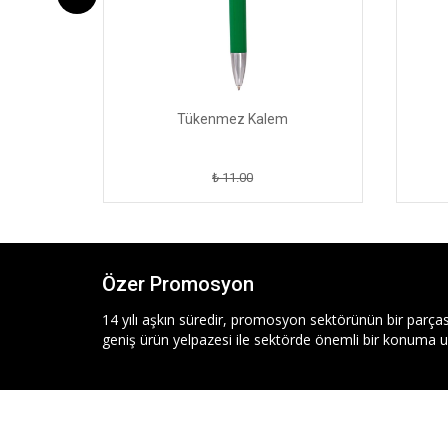
Tükenmez Kalem
₺ 11.00
Özer Promosyon
14 yılı aşkın süredir, promosyon sektörünün bir parças
geniş ürün yelpazesi ile sektörde önemli bir konuma ul