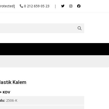
protected]
0 212 659 05 23
|
lastik Kalem
 + KDV
odu:
2506-K