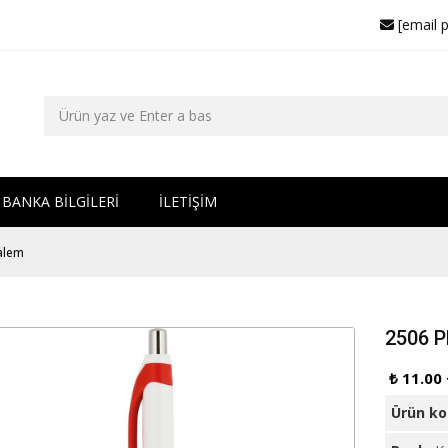
[email 
BANKA BİLGİLERİ
İLETİŞİM
Kalem
2506 P
₺ 11.00
Ürün k