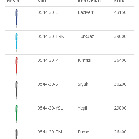
Resim
Kod
Renk/Ebat
Stok
0544-30-L
Lacivert
43150
0544-30-TRK
Turkuaz
39000
0544-30-K
Kırmızı
36400
0544-30-S
Siyah
30200
0544-30-YSL
Yeşil
29800
0544-30-FM
Füme
26400