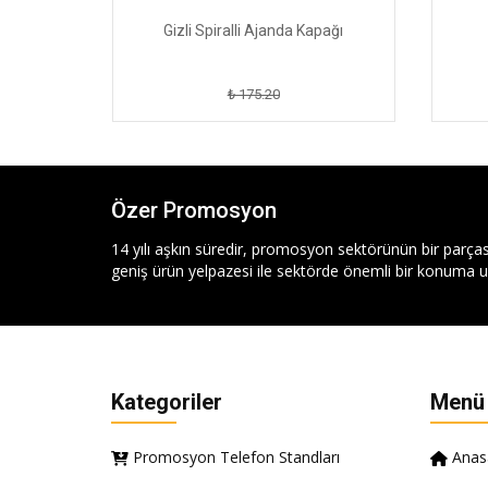
pağı
Gizli Spiralli Ajanda Kapağı
₺ 175.20
Özer Promosyon
14 yılı aşkın süredir, promosyon sektörünün bir parças
geniş ürün yelpazesi ile sektörde önemli bir konuma ul
Kategoriler
Menü
Promosyon Telefon Standları
Anas