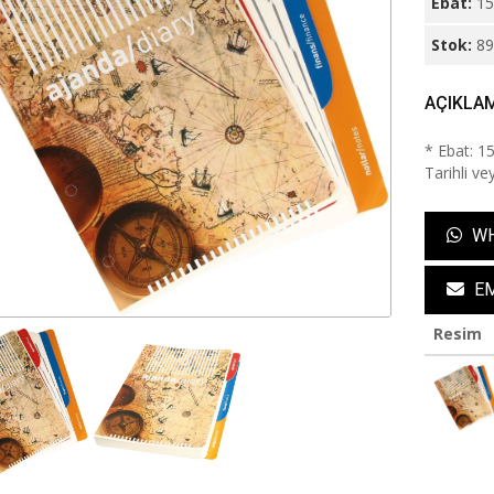
Ebat:
15
Stok:
8
AÇIKLA
* Ebat: 1
Tarihli ve
WH
EM
Resim