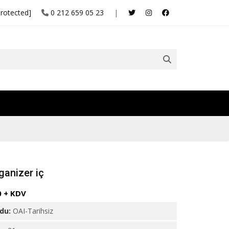
protected]
0 212 659 05 23
|
ganizer iç
0 + KDV
odu:
OAI-Tarihsiz