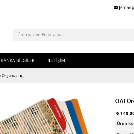
[email 
BANKA BİLGİLERİ
İLETİŞİM
z Organizer iç
OAI Or
₺ 140.0
Ürün k