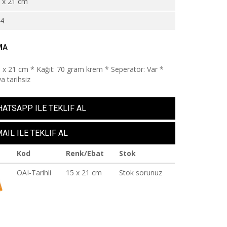
 x 21 cm
94
MA
5 x 21 cm * Kağıt: 70 gram krem * Seperatör: Var *
ya tarihsiz
ATSAPP ILE TEKLIF AL
AIL ILE TEKLIF AL
Kod
Renk/Ebat
Stok
OAI-Tarihli
15 x 21 cm
Stok sorunuz