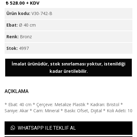
₺ 528.00 + KDV
Ürün kodu:
V30-742-B
Ebat:
Ø 40 cm
Renk:
Bronz
Stok:
4997
İmalat ürünüdür, stok sınırlaması yoktur, istenildiği
kadar üretilebilir.
AÇIKLAMA
* Ebat: 40 cm * Çerçeve: Metalize Plastik * Kadran: Bristol *
Saniye: Akar * Cam: Mineral * Baskı: Ofset, Dijital * Koli Adeti: 10
WHATSAPP ILE TEKLIF AL