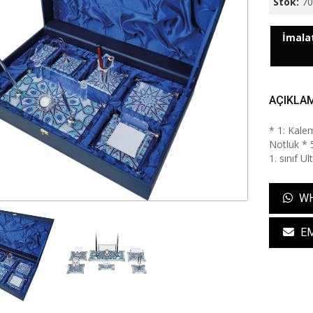
Stok:
7
İmalat
AÇIKLA
* 1: Kalem
Notluk * 5
1. sınıf U
WH
EM