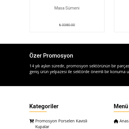
Masa Sümeni
₺ 3380.00
Özer Promosyon
14 yılı aşkın süredir, promosyon sektörünün bir parças
geniş ürün yelpazesi ile sektörde önemli bir konuma ul
Kategoriler
Menü
Promosyon Porselen Kavisli
Anas
Kupalar