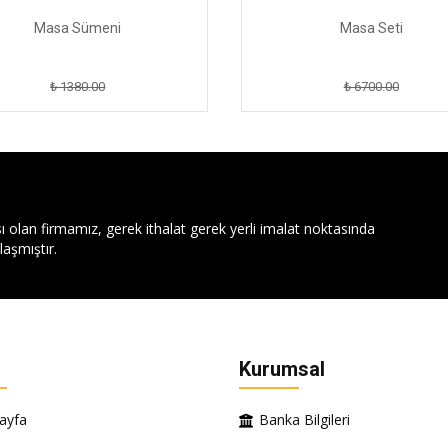
Masa Sümeni
Masa Seti
₺ 1380.00
₺ 6700.00
ı olan firmamız, gerek ithalat gerek yerli imalat noktasında
aşmıştır.
Kurumsal
ayfa
Banka Bilgileri