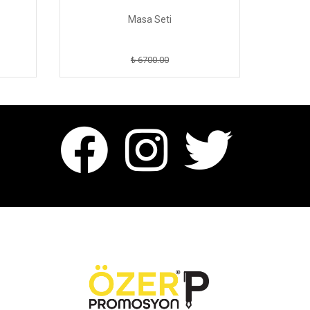
Masa Seti
₺ 6700.00