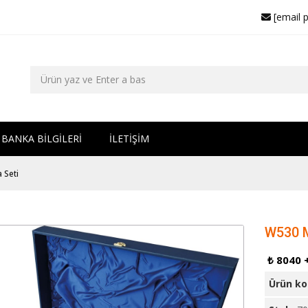
[email 
BANKA BİLGİLERİ
İLETİŞİM
 Seti
W530 M
₺ 8040 
Ürün k