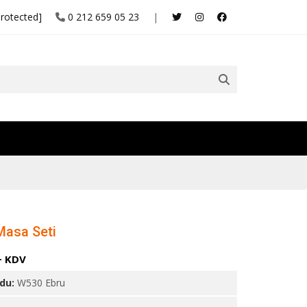
protected]
0 212 659 05 23
|
asa Seti
+ KDV
odu:
W530 Ebru