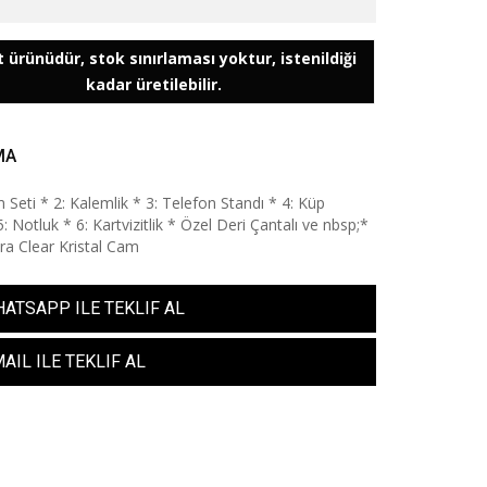
0
 ürünüdür, stok sınırlaması yoktur, istenildiği
kadar üretilebilir.
MA
 Seti * 2: Kalemlik * 3: Telefon Standı * 4: Küp
: Notluk * 6: Kartvizitlik * Özel Deri Çantalı ve nbsp;*
ltra Clear Kristal Cam
ATSAPP ILE TEKLIF AL
AIL ILE TEKLIF AL