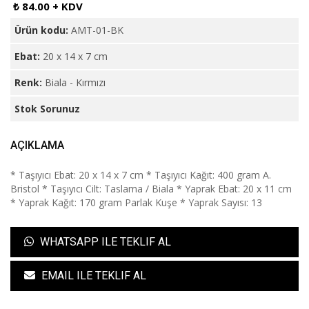
₺ 84.00 + KDV
Ürün kodu:
AMT-01-BK
Ebat:
20 x 14 x 7 cm
Renk:
Biala - Kırmızı
Stok Sorunuz
AÇIKLAMA
* Taşıyıcı Ebat: 20 x 14 x 7 cm * Taşıyıcı Kağıt: 400 gram A.
Bristol * Taşıyıcı Cilt: Taslama / Biala * Yaprak Ebat: 20 x 11 cm
* Yaprak Kağıt: 170 gram Parlak Kuşe * Yaprak Sayısı: 13
WHATSAPP ILE TEKLIF AL
EMAIL ILE TEKLIF AL