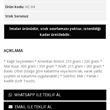
Ürün kodu:
KC-04
Stok Sorunuz
İmalat ürünüdür, stok sınırlaması yoktur, istenildiği
kadar üretilebilir.
AÇIKLAMA
* Kağıt Seçenekleri * Amerikan Bristol: 210 gram / 230 gram *
Mat Kuşe: 300 gram / 350 gram * Kraft: 215 gram / 260 gram *
Baskı: Ofset (İsteğe göre kabartma veya kısmi lak, varak yaldız
çeşitleri ve kabartma uygulanabilir.) * Selefon: Mat / Parlak /
Kadife (Soft Touch)
WHATSAPP ILE TEKLIF AL
EMAIL ILE TEKLIF AL