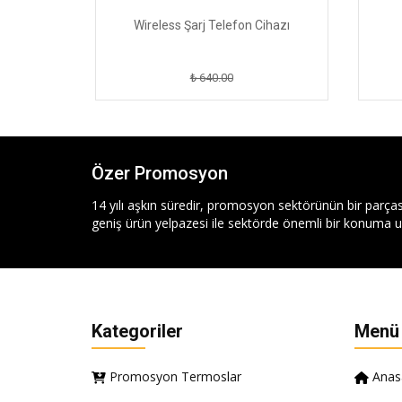
Wireless Şarj Telefon Cihazı
₺ 640.00
Özer Promosyon
14 yılı aşkın süredir, promosyon sektörünün bir parças
geniş ürün yelpazesi ile sektörde önemli bir konuma ul
Kategoriler
Menü
Promosyon Termoslar
Anas