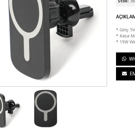
Stok:
3
AÇIKLA
* Giriş: 
* Kasa Ma
* 15W Wi
WH
EM