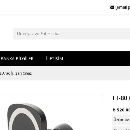
[email 
BANKA BİLGİLERİ
İLETİŞİM
Araç İçi Şarj Cihazı
TT-80 
₺ 520.0
Ürün k