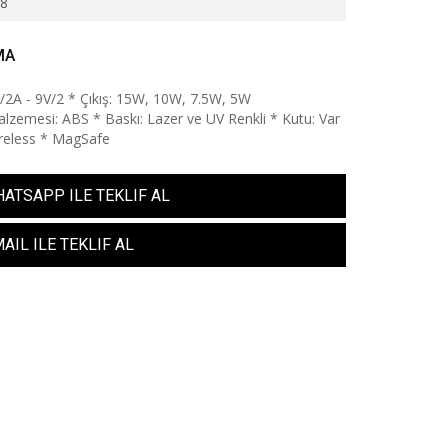
68
MA
5V/2A - 9V/2 * Çıkış: 15W, 10W, 7.5W, 5W
lzemesi: ABS * Baskı: Lazer ve UV Renkli * Kutu: Var
reless * MagSafe
ATSAPP ILE TEKLIF AL
AIL ILE TEKLIF AL