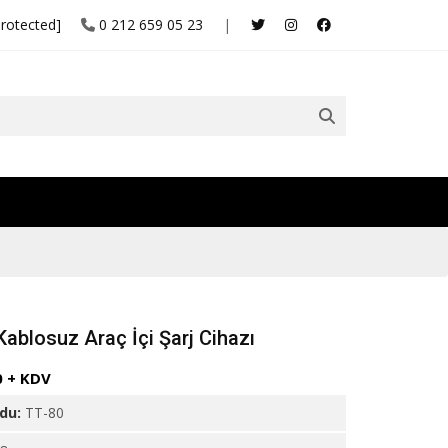
protected]
0 212 659 05 23
|
Kablosuz Araç İçi Şarj Cihazı
0 + KDV
odu:
TT-80