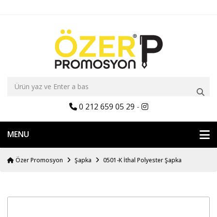
0 212 659 05 29
-
MENU
Özer Promosyon
Şapka
0501-K İthal Polyester Şapka