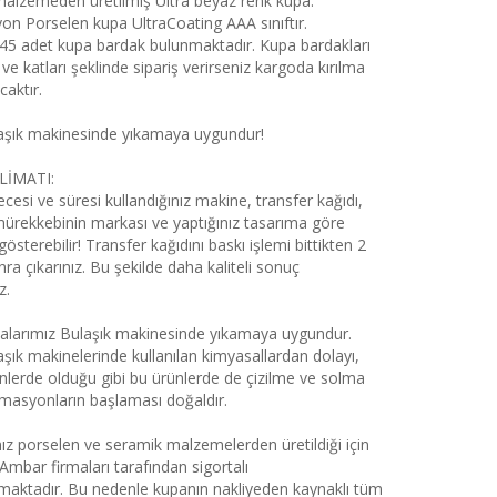
alzemeden üretilmiş Ultra beyaz renk kupa.
on Porselen kupa UltraCoating AAA sınıftır.
 45 adet kupa bardak bulunmaktadır. Kupa bardakları
 ve katları şeklinde sipariş verirseniz kargoda kırılma
caktır.
aşık makinesinde yıkamaya uygundur!
LİMATI:
cesi ve süresi kullandığınız makine, transfer kağıdı,
mürekkebinin markası ve yaptığınız tasarıma göre
 gösterebilir! Transfer kağıdını baskı işlemi bittikten 2
ra çıkarınız. Bu şekilde daha kaliteli sonuç
z.
larımız Bulaşık makinesinde yıkamaya uygundur.
aşık makinelerinde kullanılan kimyasallardan dolayı,
nlerde olduğu gibi bu ürünlerde de çizilme ve solma
rmasyonların başlaması doğaldır.
ız porselen ve seramik malzemelerden üretildiği için
Ambar firmaları tarafından sigortalı
aktadır. Bu nedenle kupanın nakliyeden kaynaklı tüm