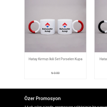
Hatay Kırmızı İkili Set Porselen Kupa
Hatay
₺ 0.00
Özer Promosyon
14 yılı aşkın süredir, promosyon sektörünün bir parças