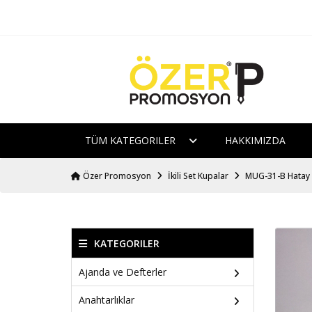
TÜM KATEGORILER
HAKKIMIZDA
Özer Promosyon
İkili Set Kupalar
MUG-31-B Hatay B
KATEGORILER
Ajanda ve Defterler
Anahtarlıklar