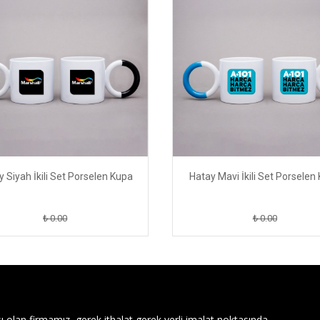
 Siyah İkili Set Porselen Kupa
Hatay Mavi İkili Set Porselen
₺ 0.00
₺ 0.00
ı olan firmamız, gerek ithalat gerek yerli imalat noktasında