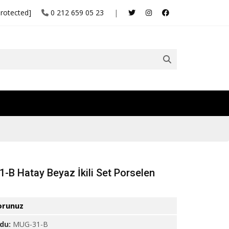
protected]
0 212 659 05 23
|
-B Hatay Beyaz İkili Set Porselen
orunuz
odu:
MUG-31-B