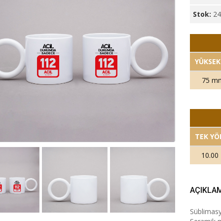
Stok:
2
YÜKSEK
75 m
TEK YÖ
10.00
AÇIKLA
Süblimasy