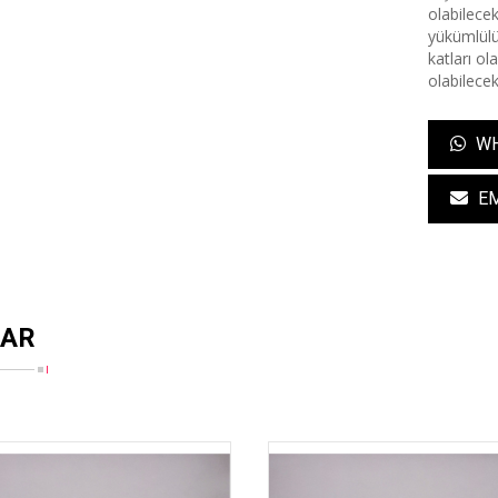
olabilecek
yükümlülüğ
katları ol
olabilecek
WH
EM
LAR