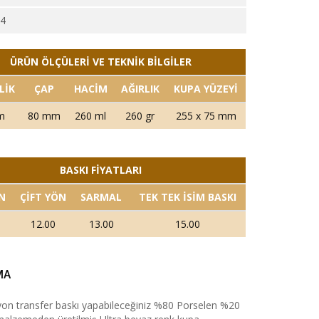
44
ÜRÜN ÖLÇÜLERİ VE TEKNİK BİLGİLER
LİK
ÇAP
HACİM
AĞIRLIK
KUPA YÜZEYİ
m
80 mm
260 ml
260 gr
255 x 75 mm
BASKI FİYATLARI
N
ÇİFT YÖN
SARMAL
TEK TEK İSİM BASKI
12.00
13.00
15.00
MA
on transfer baskı yapabileceğiniz %80 Porselen %20