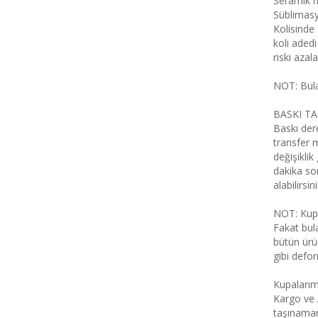
Seramik m
Süblimasy
Kolisinde
koli adedi
riski azala
NOT: Bul
BASKI TA
Baskı dere
transfer 
değişiklik
dakika son
alabilirsini
NOT: Kupa
Fakat bul
bütün ürü
gibi defo
Kupalarım
Kargo ve 
taşınamam