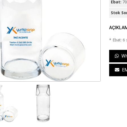
Ebat:
70
Stok So
AÇIKLA
* Ebat: 6
WH
EM