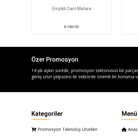
Emzikli Cam Matara
₺ 180.00
Özer Promosyon
14 yılı aşkın süredir, promosyon sektörünün bir parças
geniş ürün yelpazesi ile sektörde önemli bir konuma ul
Kategoriler
Menü
Promosyon Teknoloji Ürünleri
Anas