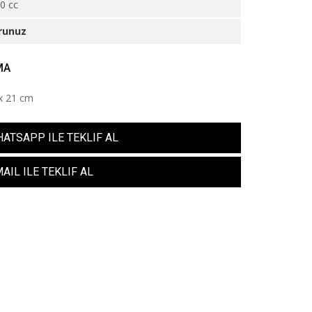
0 cc
runuz
MA
 x 21 cm
ATSAPP ILE TEKLIF AL
AIL ILE TEKLIF AL