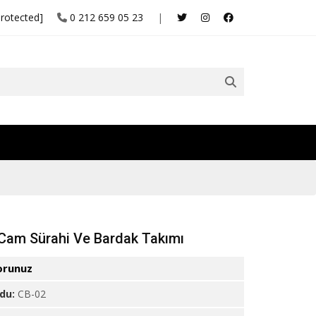
protected]
0 212 659 05 23
|
Cam Sürahi Ve Bardak Takımı
orunuz
odu:
CB-02