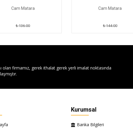
Cam Matara
Cam Matara
₺ 136.00
₺ 144.00
ı olan firmamız, gerek ithalat gerek yerli imalat noktasında
aşmıştır.
Kurumsal
ayfa
Banka Bilgileri