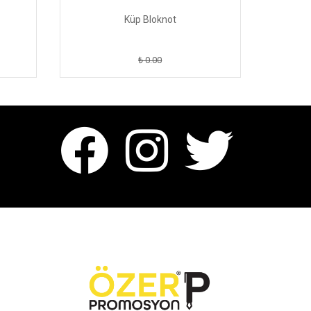
Küp Bloknot
₺ 0.00