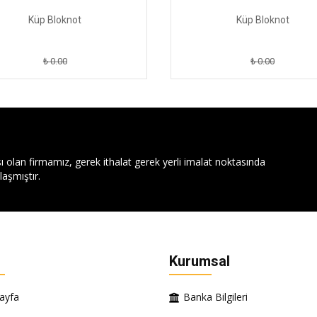
Küp Bloknot
Küp Bloknot
₺ 0.00
₺ 0.00
ı olan firmamız, gerek ithalat gerek yerli imalat noktasında
aşmıştır.
Kurumsal
ayfa
Banka Bilgileri