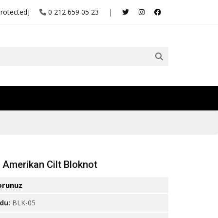
protected]
0 212 659 05 23
|
 Amerikan Cilt Bloknot
orunuz
odu:
BLK-05