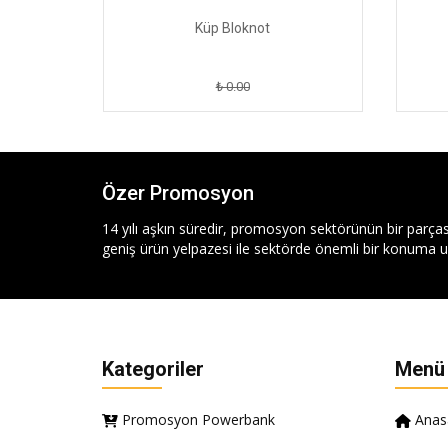
Küp Bloknot
₺ 0.00
Özer Promosyon
14 yılı aşkın süredir, promosyon sektörünün bir parças
geniş ürün yelpazesi ile sektörde önemli bir konuma ul
Kategoriler
Menü
Promosyon Powerbank
Anas