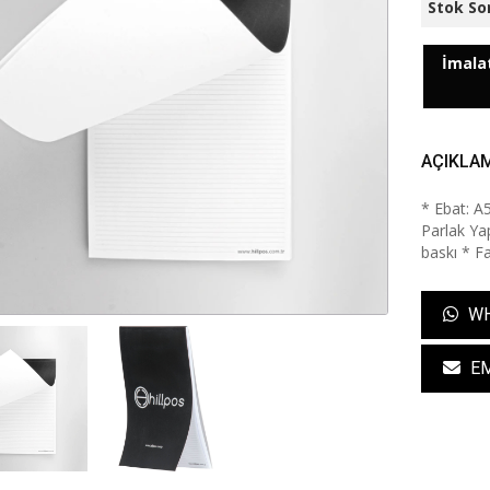
Stok So
İmalat
AÇIKLA
* Ebat: A
Parlak Ya
baskı * Fa
WH
EM