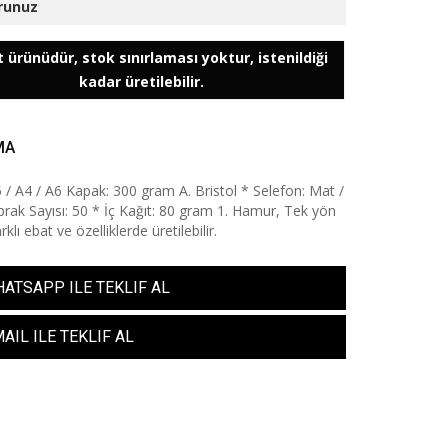
runuz
 ürünüdür, stok sınırlaması yoktur, istenildiği
kadar üretilebilir.
MA
5 / A4 / A6 Kapak: 300 gram A. Bristol * Selefon: Mat /
prak Sayısı: 50 * İç Kağıt: 80 gram 1. Hamur, Tek yön
rklı ebat ve özelliklerde üretilebilir.
ATSAPP ILE TEKLIF AL
AIL ILE TEKLIF AL