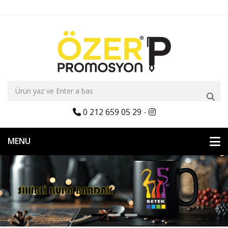
0 212 659 05 29
-
MENU
Özer Promosyon